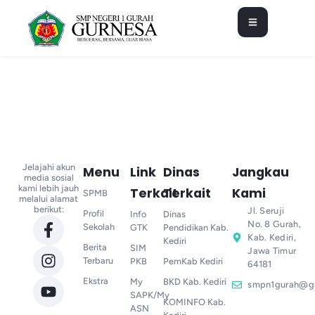
Jelajahi akun
Menu
Link
Dinas
Jangkau
media sosial
kami lebih jauh
Terkait
Terkait
Kami
SPMB
melalui alamat
berikut:
Jl. Seruji
Profil
Info
Dinas
No. 8 Gurah,
Sekolah
GTK
Pendidikan Kab.
Kab. Kediri,
Kediri
Berita
SIM
Jawa Timur
Terbaru
PKB
PemKab Kediri
64181
Ekstra
My
BKD Kab. Kediri
smpn1gurah@g
SAPK/My
KOMINFO Kab.
ASN