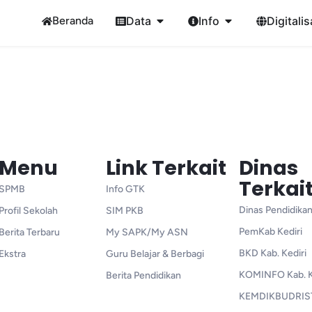
Beranda
Data
Info
Digitalis
Menu
Link Terkait
Dinas
Terkai
SPMB
Info GTK
Dinas Pendidikan
Profil Sekolah
SIM PKB
PemKab Kediri
Berita Terbaru
My SAPK/My ASN
BKD Kab. Kediri
Ekstra
Guru Belajar & Berbagi
KOMINFO Kab. K
Berita Pendidikan
KEMDIKBUDRIS