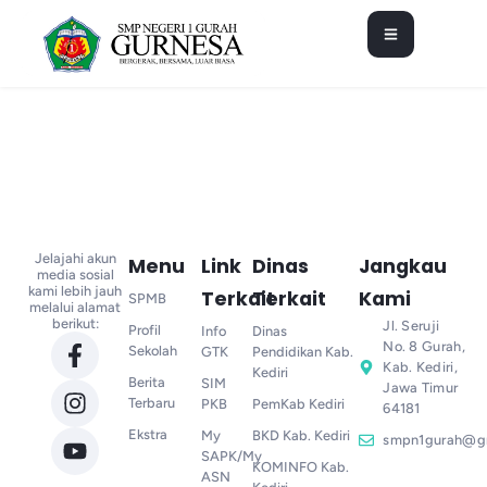
Jelajahi akun
Menu
Link
Dinas
Jangkau
media sosial
kami lebih jauh
Terkait
Terkait
Kami
SPMB
melalui alamat
berikut:
Jl. Seruji
Profil
Info
Dinas
No. 8 Gurah,
Sekolah
GTK
Pendidikan Kab.
Kab. Kediri,
Kediri
Berita
SIM
Jawa Timur
Terbaru
PKB
PemKab Kediri
64181
Ekstra
My
BKD Kab. Kediri
smpn1gurah@g
SAPK/My
KOMINFO Kab.
ASN