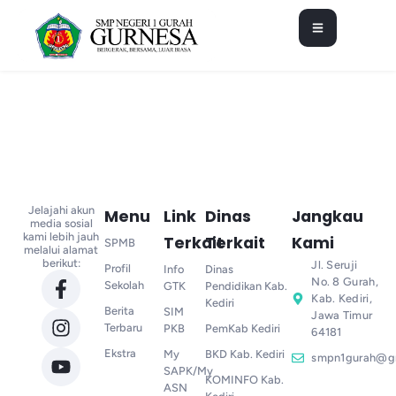
Jelajahi akun
Menu
Link
Dinas
Jangkau
media sosial
kami lebih jauh
Terkait
Terkait
Kami
SPMB
melalui alamat
berikut:
Jl. Seruji
Profil
Info
Dinas
No. 8 Gurah,
Sekolah
GTK
Pendidikan Kab.
Kab. Kediri,
Kediri
Berita
SIM
Jawa Timur
Terbaru
PKB
PemKab Kediri
64181
Ekstra
My
BKD Kab. Kediri
smpn1gurah@g
SAPK/My
KOMINFO Kab.
ASN