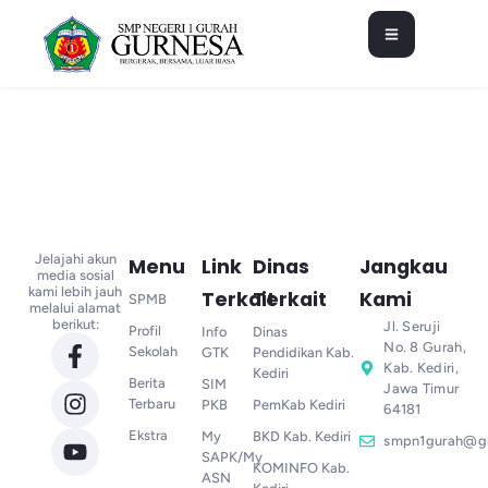
Jelajahi akun
Menu
Link
Dinas
Jangkau
media sosial
kami lebih jauh
Terkait
Terkait
Kami
SPMB
melalui alamat
berikut:
Jl. Seruji
Profil
Info
Dinas
No. 8 Gurah,
Sekolah
GTK
Pendidikan Kab.
Kab. Kediri,
Kediri
Berita
SIM
Jawa Timur
Terbaru
PKB
PemKab Kediri
64181
Ekstra
My
BKD Kab. Kediri
smpn1gurah@g
SAPK/My
KOMINFO Kab.
ASN