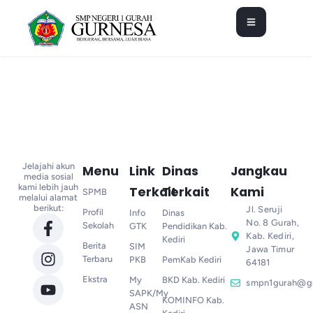
Jelajahi akun
Menu
Link
Dinas
Jangkau
media sosial
kami lebih jauh
Terkait
Terkait
Kami
SPMB
melalui alamat
berikut:
Jl. Seruji
Profil
Info
Dinas
No. 8 Gurah,
Sekolah
GTK
Pendidikan Kab.
Kab. Kediri,
Kediri
Berita
SIM
Jawa Timur
Terbaru
PKB
PemKab Kediri
64181
Ekstra
My
BKD Kab. Kediri
smpn1gurah@g
SAPK/My
KOMINFO Kab.
ASN