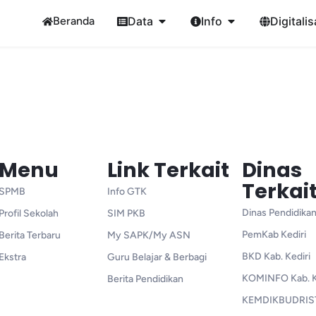
Beranda
Data
Info
Digitalis
Menu
Link Terkait
Dinas
Terkai
SPMB
Info GTK
Dinas Pendidikan
Profil Sekolah
SIM PKB
PemKab Kediri
Berita Terbaru
My SAPK/My ASN
BKD Kab. Kediri
Ekstra
Guru Belajar & Berbagi
KOMINFO Kab. K
Berita Pendidikan
KEMDIKBUDRIS