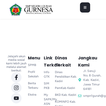
Jelajahi akun
Menu
Link
Dinas
Jangkau
media sosial
kami lebih jauh
Terkait
Terkait
Kami
SPMB
melalui alamat
berikut:
Jl. Seruji
Profil
Info
Dinas
No. 8 Gurah,
Sekolah
GTK
Pendidikan Kab.
Kab. Kediri,
Kediri
Berita
SIM
Jawa Timur
Terbaru
PKB
PemKab Kediri
64181
Ekstra
My
BKD Kab. Kediri
smpn1gurah@g
SAPK/My
KOMINFO Kab.
ASN