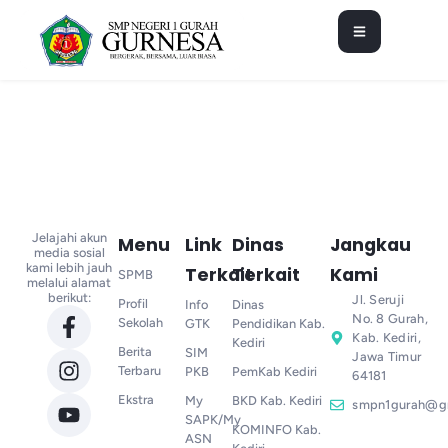
Jelajahi akun
Menu
Link
Dinas
Jangkau
media sosial
kami lebih jauh
Terkait
Terkait
Kami
SPMB
melalui alamat
berikut:
Jl. Seruji
Profil
Info
Dinas
No. 8 Gurah,
Sekolah
GTK
Pendidikan Kab.
Kab. Kediri,
Kediri
Berita
SIM
Jawa Timur
Terbaru
PKB
PemKab Kediri
64181
Ekstra
My
BKD Kab. Kediri
smpn1gurah@g
SAPK/My
KOMINFO Kab.
ASN