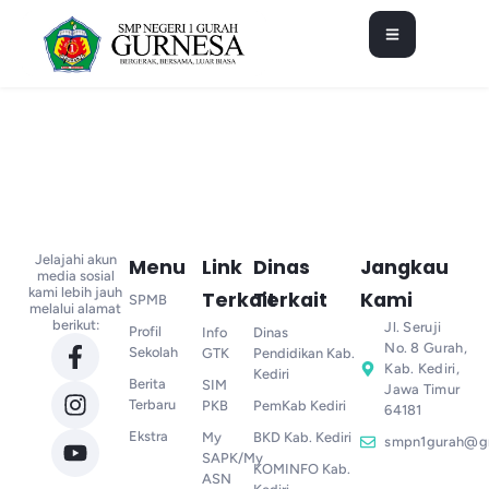
Jelajahi akun
Menu
Link
Dinas
Jangkau
media sosial
kami lebih jauh
Terkait
Terkait
Kami
SPMB
melalui alamat
berikut:
Jl. Seruji
Profil
Info
Dinas
No. 8 Gurah,
Sekolah
GTK
Pendidikan Kab.
Kab. Kediri,
Kediri
Berita
SIM
Jawa Timur
Terbaru
PKB
PemKab Kediri
64181
Ekstra
My
BKD Kab. Kediri
smpn1gurah@g
SAPK/My
KOMINFO Kab.
ASN