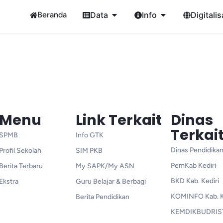
Beranda
Data
Info
Digitalis
Menu
Link Terkait
Dinas
Terkai
SPMB
Info GTK
Dinas Pendidikan
Profil Sekolah
SIM PKB
PemKab Kediri
Berita Terbaru
My SAPK/My ASN
BKD Kab. Kediri
Ekstra
Guru Belajar & Berbagi
KOMINFO Kab. K
Berita Pendidikan
KEMDIKBUDRIS