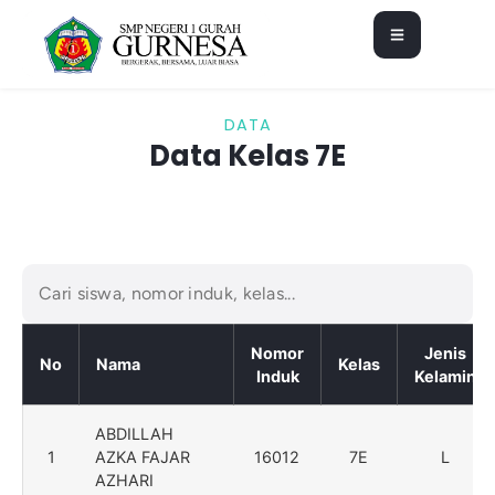
DATA
Data Kelas 7E
Nomor
Jenis
No
Nama
Kelas
Induk
Kelamin
ABDILLAH
1
AZKA FAJAR
16012
7E
L
AZHARI