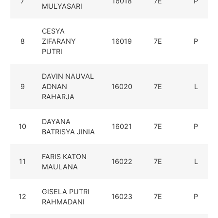
7
16018
7E
P
MULYASARI
CESYA
8
ZIFARANY
16019
7E
P
PUTRI
DAVIN NAUVAL
9
ADNAN
16020
7E
L
RAHARJA
DAYANA
10
16021
7E
P
BATRISYA JINIA
FARIS KATON
11
16022
7E
L
MAULANA
GISELA PUTRI
12
16023
7E
P
RAHMADANI