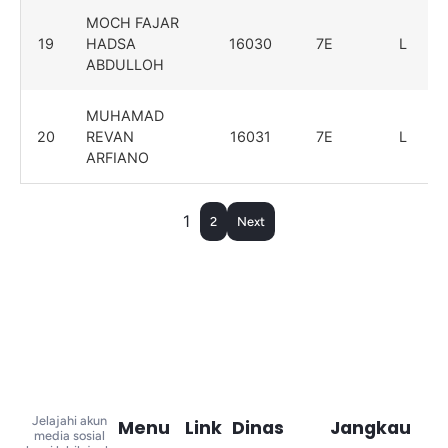
MOCH FAJAR
19
HADSA
16030
7E
L
ABDULLOH
MUHAMAD
20
REVAN
16031
7E
L
ARFIANO
1
2
Next
Jelajahi akun
Menu
Link
Dinas
Jangkau
media sosial