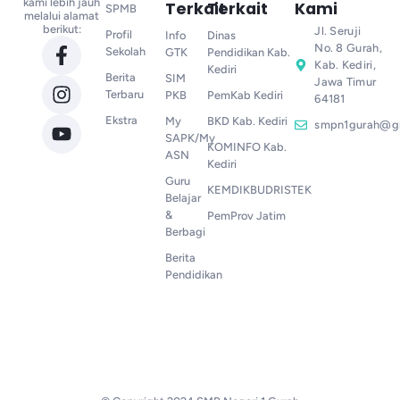
kami lebih jauh
Terkait
Terkait
Kami
SPMB
melalui alamat
berikut:
Jl. Seruji
Profil
Info
Dinas
No. 8 Gurah,
Sekolah
GTK
Pendidikan Kab.
Kab. Kediri,
Kediri
Berita
SIM
Jawa Timur
Terbaru
PKB
PemKab Kediri
64181
Ekstra
My
BKD Kab. Kediri
smpn1gurah@g
SAPK/My
KOMINFO Kab.
ASN
Kediri
Guru
KEMDIKBUDRISTEK
Belajar
&
PemProv Jatim
Berbagi
Berita
Pendidikan