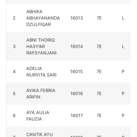
ABHIKA
2
ABHAYANANDA
16013
7E
L
DZULFIQAR
ABNI THORIQ
3
HASYIMI
16014
7E
L
RAFSYANJANI
ADELIA
4
16015
7E
P
NURVITA SARI
AVIKA FEBRIA
5
16016
7E
P
ARIFIN
AYA AULIA
6
16017
7E
P
FAUZIA
CANTIK AYU