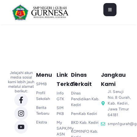
Jelajahi akun
Menu
Link
Dinas
Jangkau
media sosial
kami lebih jauh
Terkait
Terkait
Kami
SPMB
melalui alamat
berikut:
Jl. Seruji
Profil
Info
Dinas
No. 8 Gurah,
Sekolah
GTK
Pendidikan Kab.
Kab. Kediri,
Kediri
Berita
SIM
Jawa Timur
Terbaru
PKB
PemKab Kediri
64181
Ekstra
My
BKD Kab. Kediri
smpn1gurah@g
SAPK/My
KOMINFO Kab.
ASN